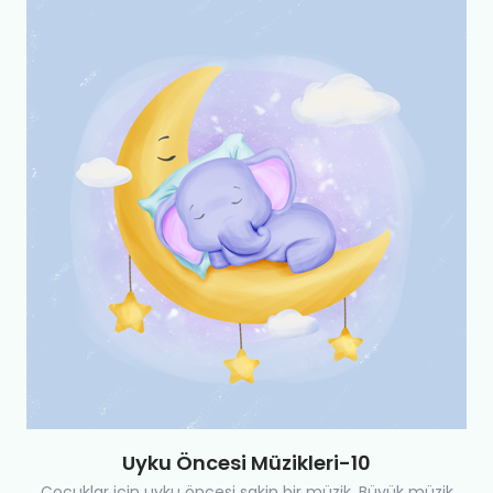
Uyku Öncesi Müzikleri-10
Çocuklar için uyku öncesi sakin bir müzik. Büyük müzik