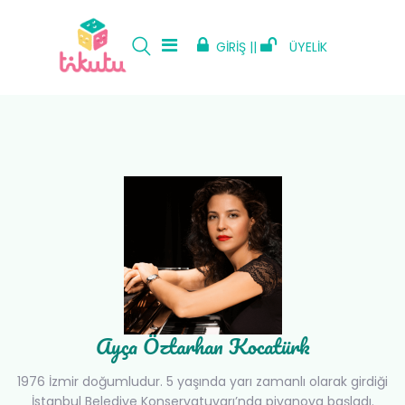
GİRİŞ ||
ÜYELİK
Ayça Öztarhan Kocatürk
1976 İzmir doğumludur. 5 yaşında yarı zamanlı olarak girdiği
İstanbul Belediye Konservatuvarı’nda piyanoya başladı.