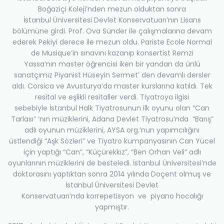
Boğaziçi Koleji’nden mezun olduktan sonra
İstanbul Üniversitesi Devlet Konservatuarı’nın Lisans
bölümüne girdi. Prof. Ova Sünder ile çalışmalarına devam
ederek Pekiyi derece ile mezun oldu. Pariste Ecole Normal
de Musique’in sınavını kazanıp konsertist Remzi
Yassa’nın master öğrencisi iken bir yandan da ünlü
sanatçımız Piyanist Hüseyin Sermet’ den devamlı dersler
aldı. Corsica ve Avusturya’da master kurslarına katıldı. Tek
resital ve eşlikli resitaller verdi. Tiyatroya ilgisi
sebebiyle İstanbul Halk Tiyatrosunun ilk oyunu olan “Can
Tarlası” ‘nın müziklerini, Adana Devlet Tiyatrosu’nda “Barış”
adlı oyunun müziklerini, AYSA org.’nun yapımcılığını
üstlendiği “Aşk Sözleri” ve Tiyatro kumpanyasının Can Yücel
için yaptığı “Can”, “Küçürekkız”, “Ben Orhan Veli” adlı
oyunlarının müziklerini de besteledi. İstanbul Üniversitesi’nde
doktorasını yaptıktan sonra 2014 yılında Doçent olmuş ve
İstanbul Üniversitesi Devlet
Konservatuarı’nda korrepetisyon ve piyano hocalığı
yapmıştır.