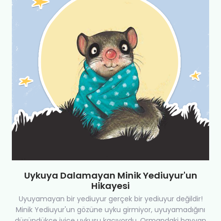
Uykuya Dalamayan Minik Yediuyur'un
Hikayesi
Uyuyamayan bir yediuyur gerçek bir yediuyur değildir!
Minik Yediuyur'un gözüne uyku girmiyor, uyuyamadığını
düşündükçe iyice uykusu kaçıyordu. Ormandaki hayvan