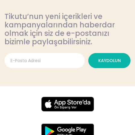
Tikutu’nun yeni içerikleri ve
kampanyalarından haberdar
olmak için siz de e-postanızı
bizimle paylaşabilirsiniz.
KAYDOLUN