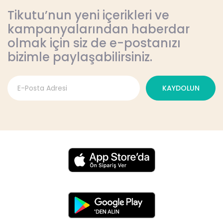
Tikutu’nun yeni içerikleri ve
kampanyalarından haberdar
olmak için siz de e-postanızı
bizimle paylaşabilirsiniz.
KAYDOLUN