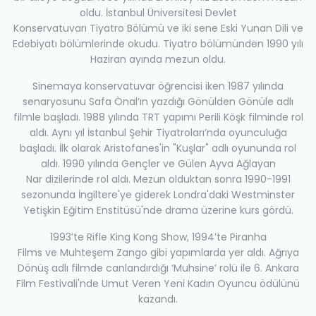
oldu. İstanbul Üniversitesi Devlet
Konservatuvarı Tiyatro Bölümü ve iki sene Eski Yunan Dili ve
Edebiyatı bölümlerinde okudu. Tiyatro bölümünden 1990 yılı
Haziran ayında mezun oldu.
Sinemaya konservatuvar öğrencisi iken 1987 yılında
senaryosunu Safa Önal’ın yazdığı Gönülden Gönüle adlı
filmle başladı. 1988 yılında TRT yapımı Perili Köşk filminde rol
aldı. Aynı yıl İstanbul Şehir Tiyatroları’nda oyunculuğa
başladı. İlk olarak Aristofanes'in "Kuşlar" adlı oyununda rol
aldı. 1990 yılında Gençler ve Gülen Ayva Ağlayan
Nar dizilerinde rol aldı. Mezun olduktan sonra 1990-1991
sezonunda İngiltere'ye giderek Londra'daki Westminster
Yetişkin Eğitim Enstitüsü'nde drama üzerine kurs gördü.
1993’te Rifle King Kong Show, 1994’te Piranha
Films ve Muhteşem Zango gibi yapımlarda yer aldı. Ağrıya
Dönüş adlı filmde canlandırdığı ‘Muhsine’ rolü ile 6. Ankara
Film Festivali'nde Umut Veren Yeni Kadın Oyuncu ödülünü
kazandı.