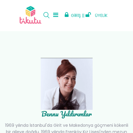
GİRİŞ ||
ÜYELİK
Bennu Yıldırımlar
1969 yılında İstanbul'da Girit ve Makedonya göçmeni kökenli
bir aileye doğdu. 1969 yılında Erenköy Kız Lisesi'nden mezun