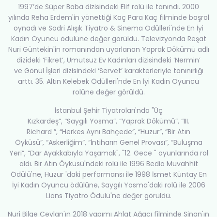
1997’de Süper Baba dizisindeki Elif rolü ile tanındı. 2000
yılında Reha Erdem'in yönettiği Kaç Para Kaç filminde başrol
oynadı ve Sadri Alışık Tiyatro & Sinema Ödülleri'nde En İyi
Kadın Oyuncu ödülüne değer görüldü. Televizyonda Reşat
Nuri Güntekin'in romanından uyarlanan Yaprak Dökümü adlı
dizideki ‘Fikret’, Umutsuz Ev Kadınları dizisindeki ‘Nermin’
ve Gönül İşleri dizisindeki ‘Servet’ karakterleriyle tanınırlığı
arttı. 35. Altın Kelebek Ödülleri'nde En İyi Kadın Oyuncu
rolüne değer görüldü.
İstanbul Şehir Tiyatroları'nda "Üç
Kızkardeş”, “Saygılı Yosma”, “Yaprak Dökümü”, “III.
Richard ”, “Herkes Aynı Bahçede”, “Huzur”, “Bir Atın
Öyküsü”, “Askerliğim”, “İntiharın Genel Provası”, “Buluşma
Yeri”, “Dar Ayakkabıyla Yaşamak", "12. Gece " oyunlarında rol
aldı. Bir Atın Öyküsü'ndeki rolü ile 1996 Bedia Muvahhit
Ödülü'ne, Huzur 'daki performansı ile 1998 İsmet Küntay En
İyi Kadın Oyuncu ödülüne, Saygılı Yosma'daki rolü ile 2006
Lions Tiyatro Ödülü'ne değer görüldü.
Nuri Bilge Ceylan'ın 2018 yapımı Ahlat Ağacı filminde Sinan'ın