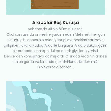
Arabalar Beş Kuruşa
Sabahattin Ali'nin ölümsüz eseri.
Okul sonrasında annesine yardım eden Mehmet, her gün
olduğu gibi annesinin evde yaptığı oyuncakları satmaya
çalışırken, okul arkadaşı Arda ile karşılaştı. Arda oldukça güzel
bir arabadan inmiş, oldukça da şık giysiler giymişti.
Derslerden konuşmaya dalmışlardı. O sırada Arda'nın annesi
onları gördü ve bir anda çok sinirlendi. Neden mi?
Dinleyelim o zaman...