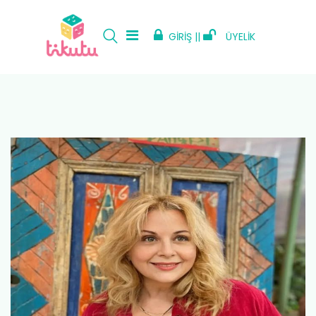
GİRİŞ ||
ÜYELİK