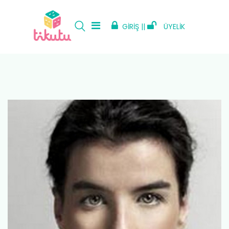
GİRİŞ ||
ÜYELİK