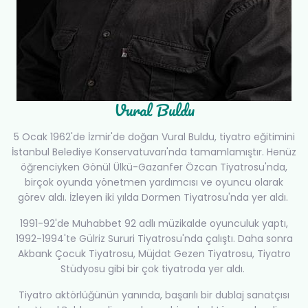
Vural Buldu
5 Ocak 1962'de İzmir'de doğan Vural Buldu, tiyatro eğitimini
İstanbul Belediye Konservatuvarı'nda tamamlamıştır. Henüz
öğrenciyken Gönül Ülkü-Gazanfer Özcan Tiyatrosu'nda,
birçok oyunda yönetmen yardımcısı ve oyuncu olarak
görev aldı. İzleyen iki yılda Dormen Tiyatrosu'nda yer aldı.
1991-92'de Muhabbet 92 adlı müzikalde oyunculuk yaptı,
1992-1994'te Gülriz Sururi Tiyatrosu'nda çalıştı. Daha sonra
Akbank Çocuk Tiyatrosu, Müjdat Gezen Tiyatrosu, Tiyatro
Stüdyosu gibi bir çok tiyatroda yer aldı.
Tiyatro aktörlüğünün yanında, başarılı bir dublaj sanatçısı