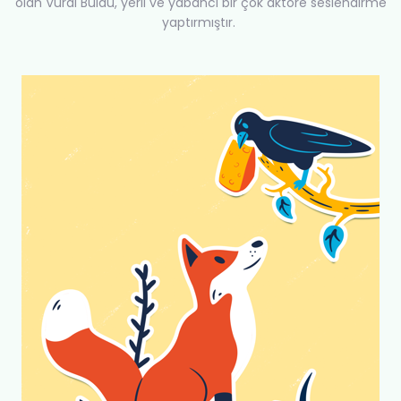
olan Vural Buldu, yerli ve yabancı bir çok aktöre seslendirme
yaptırmıştır.