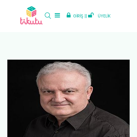
GİRİŞ ||
ÜYELİK