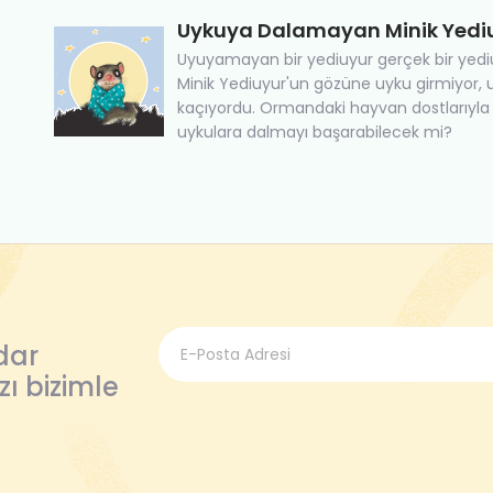
Uykuya Dalamayan Minik Yediu
Uyuyamayan bir yediuyur gerçek bir yediu
Minik Yediuyur'un gözüne uyku girmiyor,
kaçıyordu. Ormandaki hayvan dostlarıyla 
uykulara dalmayı başarabilecek mi?
dar
zı bizimle