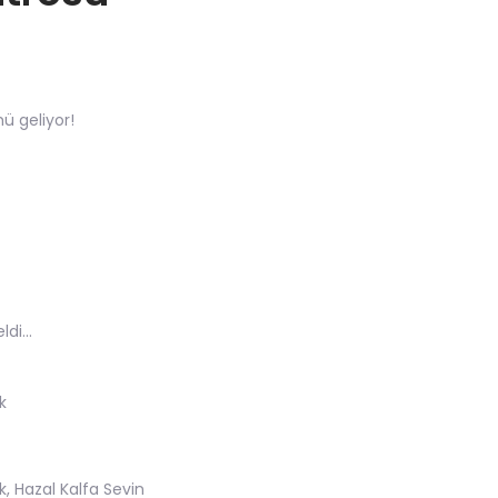
mü geliyor!
di...
k
, Hazal Kalfa Sevin