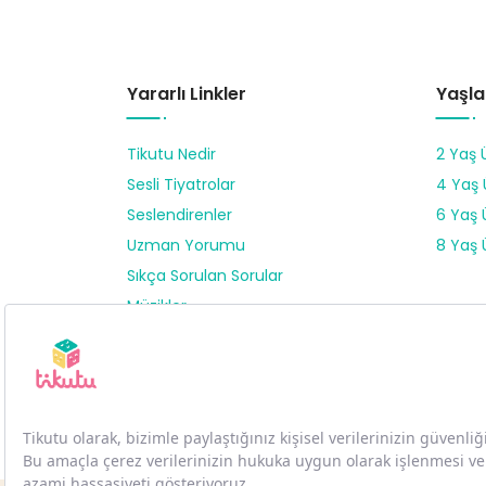
Yararlı Linkler
Yaşla
Tikutu Nedir
2 Yaş 
Sesli Tiyatrolar
4 Yaş 
Seslendirenler
6 Yaş 
Uzman Yorumu
8 Yaş 
Sıkça Sorulan Sorular
Müzikler
Düz Ülke Tiyatrosu
Karlar Kraliçesi Tiyatrosu