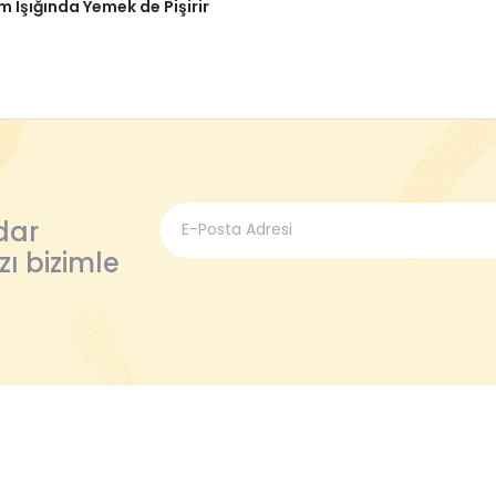
 Işığında Yemek de Pişirir
dar
zı bizimle