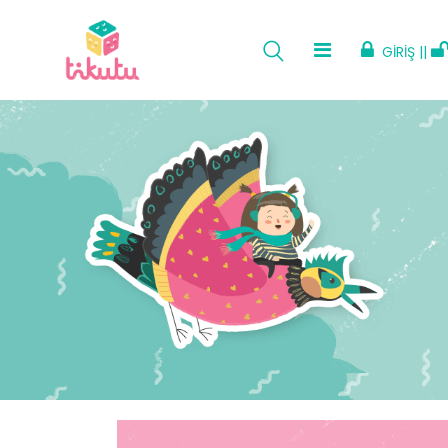
GİRİŞ ||