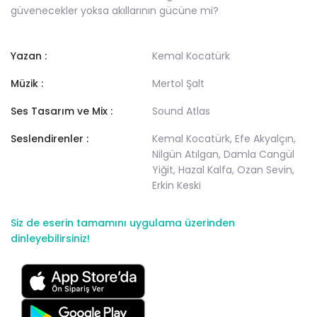
güvenecekler yoksa akıllarının gücüne mi?
Yazan :
Kemal Kocatürk
Müzik :
Mertol Şalt
Ses Tasarım ve Mix :
Sound Atlas
Seslendirenler :
Kemal Kocatürk, Efe Akyalçın,
Nilgün Atılgan, Damla Cangül
Yiğit, Hazal Kalfa, Ozan Sevin,
Erkin Keski
Siz de eserin tamamını uygulama üzerinden
dinleyebilirsiniz!