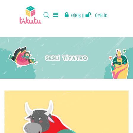
GİRİŞ ||
ÜYELİK