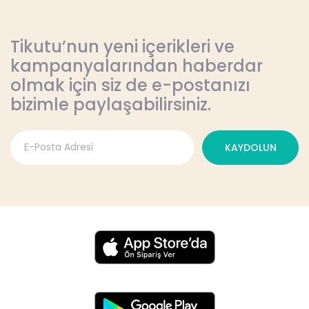
Tikutu’nun yeni içerikleri ve
kampanyalarından haberdar
olmak için siz de e-postanızı
bizimle paylaşabilirsiniz.
KAYDOLUN