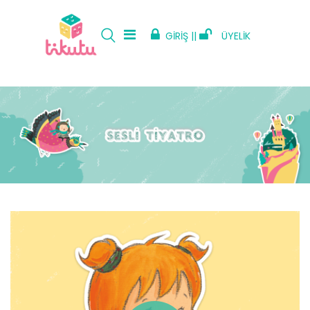
GİRİŞ ||
ÜYELİK